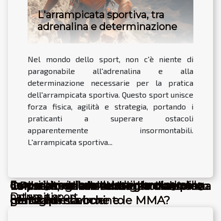
L'arrampicata sportiva, tra
adrenalina e determinazione
Nel mondo dello sport, non c'è niente di
paragonabile all'adrenalina e alla
determinazione necessarie per la pratica
dell'arrampicata sportiva. Questo sport unisce
forza fisica, agilità e strategia, portando i
praticanti a superare ostacoli
apparentemente insormontabili.
L'arrampicata sportiva...
Immergiti nella natura con lo snorkeling
Escursione in canoa, un'avventura tra
Scopri l'emozione del trail running nelle
Come scegliere l'abbigliamento
Il mondo del calcio amatoriale: una
La passione e la strategia dietro una
Il Pilates, un allenamento completo
La passione e la strategia dietro una
natura e sport
Dolomiti
giusto per la boxe e le MMA?
realtà in movimento
partita di scacchi
per ogni età
partita di scacchi